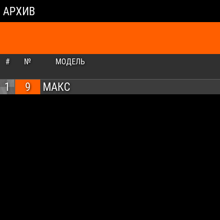
АРХИВ
#
№
МОДЕЛЬ
1
9
МАКС