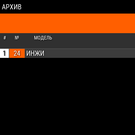
АРХИВ
#
№
МОДЕЛЬ
1
24
ИНЖИ