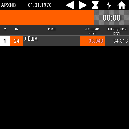
АРХИВ
01.01.1970
00:00
#
№
ИМЯ
ЛУЧШИЙ
ПОСЛЕДНИЙ
КРУГ
КРУГ
ЛЁША
1
24
33.040
34.313