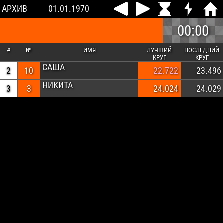
АРХИВ
01.01.1970
00:00
#
№
ИМЯ
ЛУЧШИЙ
ПОСЛЕДНИЙ
КРУГ
КРУГ
САША
1
2
10
9
22.722
28.328
23.496
НИКИТА
3
3
24.024
24.029