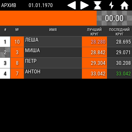
АРХИВ
01.01.1970
00:00
#
№
ИМЯ
ЛУЧШИЙ
ПОСЛЕДНИЙ
КРУГ
КРУГ
ЛЕША
1
10
28.280
28.695
МИША
2
3
28.842
29.071
ПЕТР
3
8
29.304
30.208
АНТОН
4
7
33.042
33.042