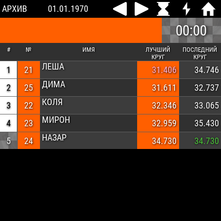
АРХИВ
01.01.1970
00:00
#
№
ИМЯ
ЛУЧШИЙ
ПОСЛЕДНИЙ
КРУГ
КРУГ
ЛЕША
1
21
31.406
34.746
ДИМА
2
25
31.611
32.737
КОЛЯ
3
22
32.346
33.065
МИРОН
4
23
32.959
35.430
НАЗАР
5
24
34.730
34.730