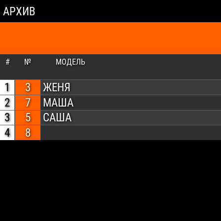
АРХИВ
#
№
МОДЕЛЬ
1
3
ЖЕНЯ
2
7
МАША
3
5
САША
4
8