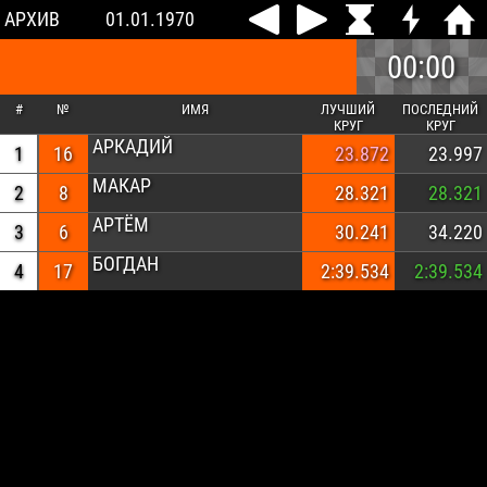
АРХИВ
01.01.1970
00:00
#
№
ИМЯ
ЛУЧШИЙ
ПОСЛЕДНИЙ
КРУГ
КРУГ
АРКАДИЙ
1
16
23.872
23.997
МАКАР
2
8
28.321
28.321
АРТЁМ
3
6
30.241
34.220
БОГДАН
4
17
2:39.534
2:39.534