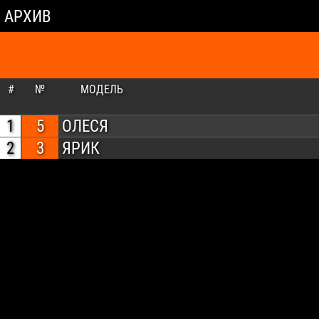
АРХИВ
#
№
МОДЕЛЬ
1
5
ОЛЕСЯ
2
3
ЯРИК