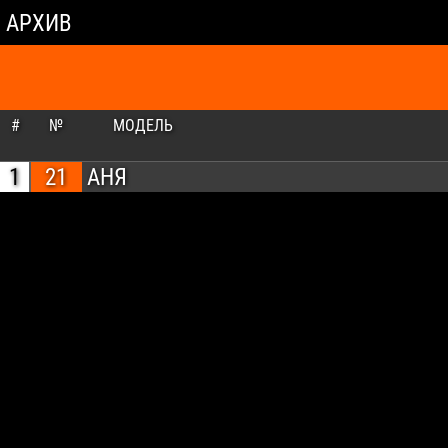
АРХИВ
#
№
МОДЕЛЬ
1
21
АНЯ