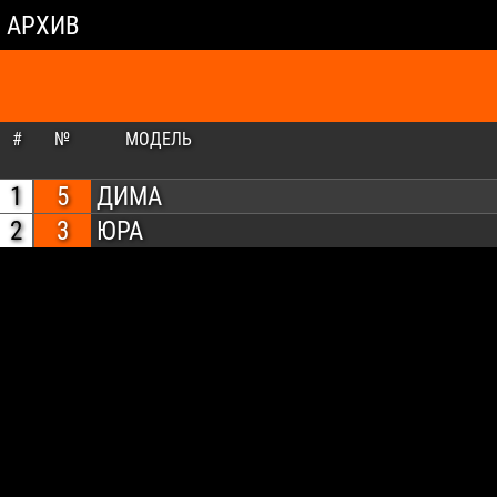
АРХИВ
#
№
МОДЕЛЬ
1
5
ДИМА
2
3
ЮРА