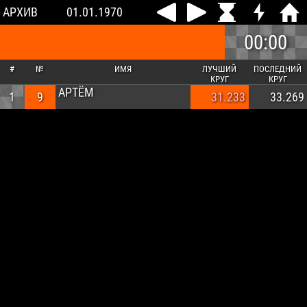
АРХИВ
01.01.1970
00:00
#
№
ИМЯ
ЛУЧШИЙ
ПОСЛЕДНИЙ
КРУГ
КРУГ
АРТЁМ
1
9
31.233
33.269