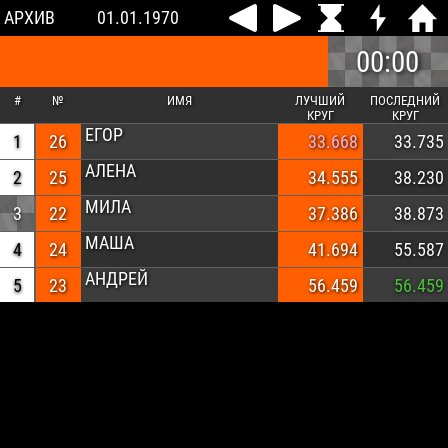
АРХИВ
01.01.1970
00:00
#
№
ИМЯ
ЛУЧШИЙ
ПОСЛЕДНИЙ
КРУГ
КРУГ
ЕГОР
1
26
33.668
33.735
АЛЕНА
2
25
34.555
38.230
МИЛА
3
22
37.386
38.873
МАША
4
24
41.694
55.587
АНДРЕЙ
5
23
56.459
56.459