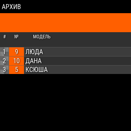
АРХИВ
#
№
МОДЕЛЬ
1
9
ЛЮДА
2
10
ДАНА
3
5
КСЮША