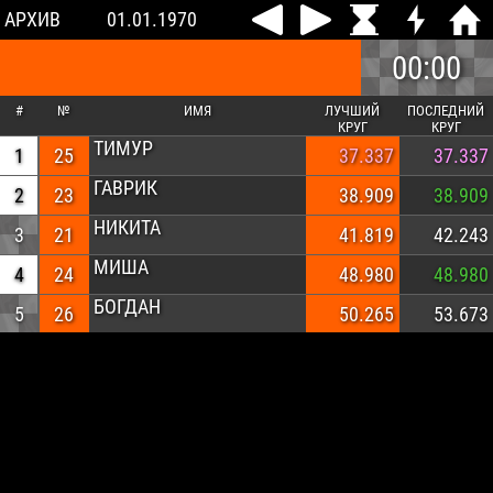
АРХИВ
01.01.1970
00:00
#
№
ИМЯ
ЛУЧШИЙ
ПОСЛЕДНИЙ
КРУГ
КРУГ
ТИМУР
1
25
37.337
37.337
ГАВРИК
2
23
38.909
38.909
НИКИТА
3
21
41.819
42.243
МИША
4
24
48.980
48.980
БОГДАН
5
26
50.265
53.673