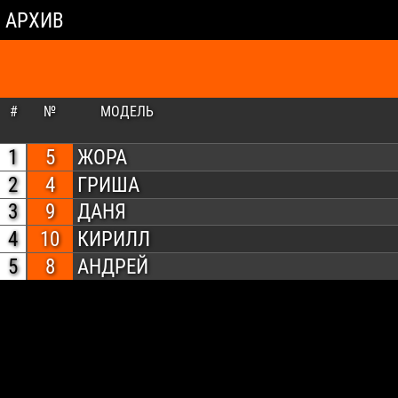
АРХИВ
#
№
МОДЕЛЬ
1
5
ЖОРА
2
4
ГРИША
3
9
ДАНЯ
4
10
КИРИЛЛ
5
8
АНДРЕЙ