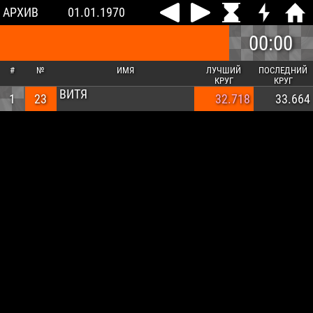
АРХИВ
01.01.1970
00:00
#
№
ИМЯ
ЛУЧШИЙ
ПОСЛЕДНИЙ
КРУГ
КРУГ
ВИТЯ
1
23
32.718
33.664