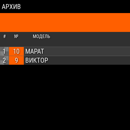
АРХИВ
#
№
МОДЕЛЬ
1
10
МАРАТ
2
9
ВИКТОР