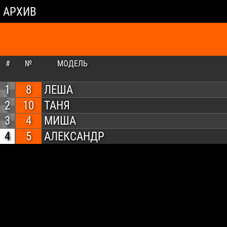
АРХИВ
#
№
МОДЕЛЬ
1
8
ЛЕША
2
10
ТАНЯ
3
4
МИША
4
5
АЛЕКСАНДР