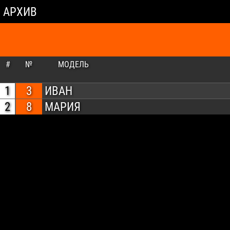
АРХИВ
#
№
МОДЕЛЬ
1
3
ИВАН
2
8
МАРИЯ