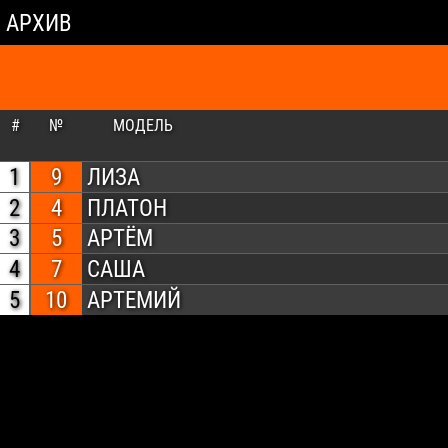
АРХИВ
#
№
МОДЕЛЬ
1
9
ЛИЗА
2
4
ПЛАТОН
3
5
АРТЁМ
4
7
САША
5
10
АРТЕМИЙ