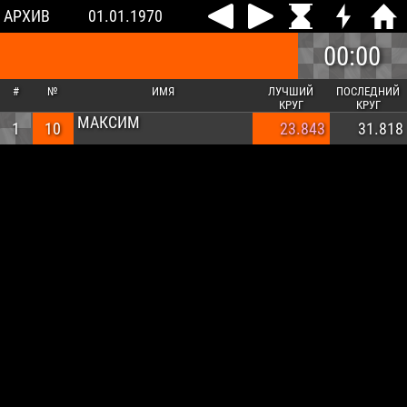
АРХИВ
01.01.1970
00:00
#
№
ИМЯ
ЛУЧШИЙ
ПОСЛЕДНИЙ
КРУГ
КРУГ
МАКСИМ
1
10
23.843
31.818