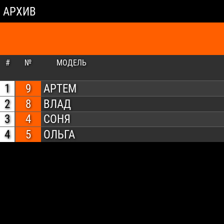
АРХИВ
#
№
МОДЕЛЬ
1
9
АРТЕМ
2
8
ВЛАД
3
4
СОНЯ
4
5
ОЛЬГА