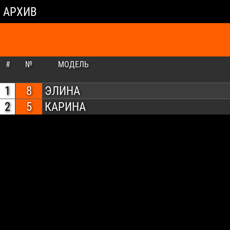
АРХИВ
#
№
МОДЕЛЬ
1
8
ЭЛИНА
2
5
КАРИНА