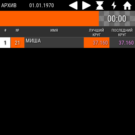
АРХИВ
01.01.1970
00:00
#
№
ИМЯ
ЛУЧШИЙ
ПОСЛЕДНИЙ
КРУГ
КРУГ
МИША
1
21
37.160
37.160