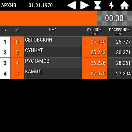
АРХИВ
01.01.1970
00:00
#
№
ИМЯ
ЛУЧШИЙ
ПОСЛЕДНИЙ
КРУГ
КРУГ
СЕРОВСКИЙ
1
8
25.146
25.777
СУННАТ
2
5
25.243
30.371
РУСТАМОВ
3
4
26.226
28.261
КАМИЛ
4
7
27.075
27.304