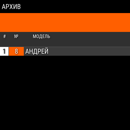
АРХИВ
#
№
МОДЕЛЬ
1
8
АНДРЕЙ